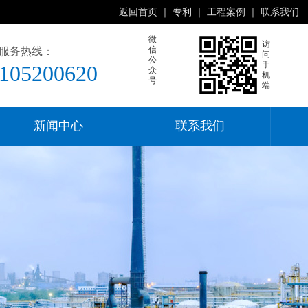
返回首页
｜
专利
｜
工程案例
｜
联系我们
微
访
信
服务热线：
问
公
手
105200620
众
机
号
端
新闻中心
联系我们