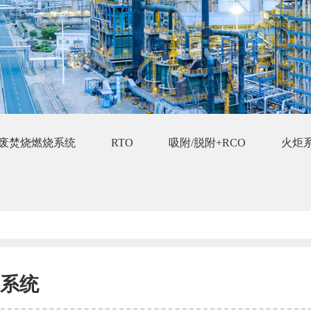
废焚烧燃烧系统
RTO
吸附/脱附+RCO
火炬
系统